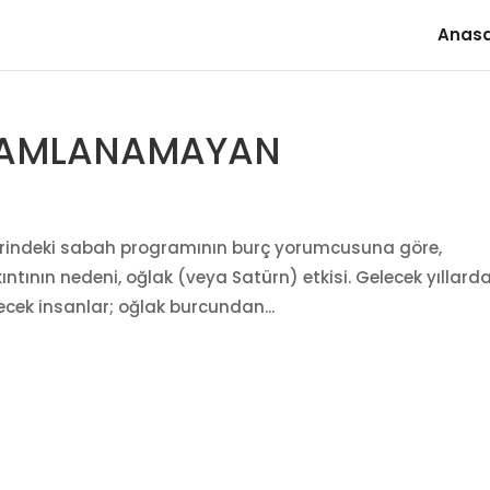
Anas
MAMLANAMAYAN
birindeki sabah programının burç yorumcusuna göre,
ıntının nedeni, oğlak (veya Satürn) etkisi. Gelecek yıllard
ecek insanlar; oğlak burcundan...