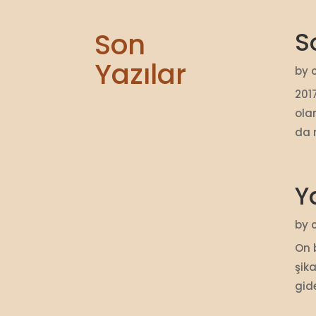
Son
S
Yazılar
by
201
ola
da n
Y
by
On 
şik
gid