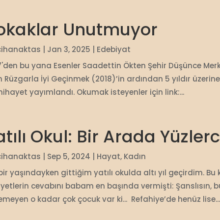
okaklar Unutmuyor
cihanaktas
|
Jan 3, 2025
|
Edebiyat
7'den bu yana Esenler Saadettin Ökten Şehir Düşünce Merkez
n Rüzgarla İyi Geçinmek (2018)’in ardından 5 yıldır üzeri
ihayet yayımlandı. Okumak isteyenler için link:...
atılı Okul: Bir Arada Yüzle
cihanaktas
|
Sep 5, 2024
|
Hayat
,
Kadın
bir yaşındayken gittiğim yatılı okulda altı yıl geçirdim. B
ayetlerin cevabını babam en başında vermişti: Şanslısın, 
emeyen o kadar çok çocuk var ki... Refahiye’de henüz lise...