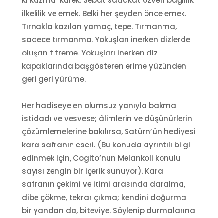
ki kazma-kürek. Sebat sadakat özveri bağlılık
ilkelilik ve emek. Belki her şeyden önce emek.
Tırnakla kazılan yamaç, tepe. Tırmanma,
sadece tırmanma. Yokuşları inerken dizlerde
oluşan titreme. Yokuşları inerken diz
kapaklarında başgösteren erime yüzünden
geri geri yürüme.
Her hadiseye en olumsuz yanıyla bakma
istidadı ve vesvese; âlimlerin ve düşünürlerin
çözümlemelerine bakılırsa, Satürn’ün hediyesi
kara safranın eseri. (Bu konuda ayrıntılı bilgi
edinmek için, Cogito’nun Melankoli konulu
sayısı zengin bir içerik sunuyor). Kara
safranın çekimi ve itimi arasında daralma,
dibe çökme, tekrar çıkma; kendini doğurma
bir yandan da, biteviye. Söylenip durmalarına